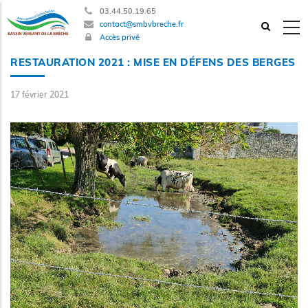
Aller
03.44.50.19.65
contact@smbvbreche.fr
au
Accès privé
contenu
principal
RESTAURATION 2021 : MISE EN DÉFENS DES BERGES
17 février 2021